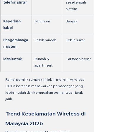
telefon pintar
sesetengah 
sistem
Keperluan 
Minimum
Banyak
kabel
Pengembanga
Lebih mudah
Lebih sukar
n sistem
Ideal untuk
Rumah & 
Hartanah besar
apartment
Ramai pemilik rumah kini lebih memilih wireless 
CCTV kerana ia menawarkan pemasangan yang 
lebih mudah dan kemudahan pemantauan jarak 
jauh.
Trend Keselamatan Wireless di 
Malaysia 2026