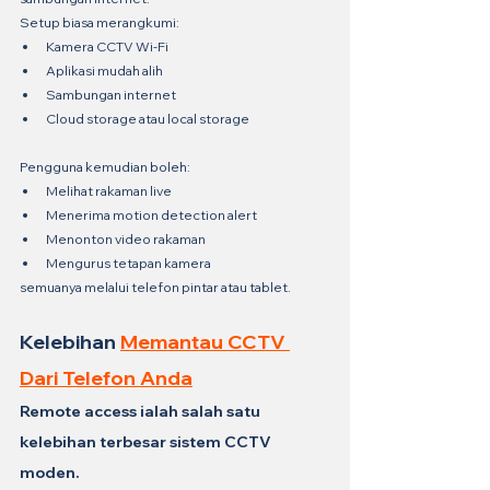
Setup biasa merangkumi:
Kamera CCTV Wi-Fi
Aplikasi mudah alih
Sambungan internet
Cloud storage atau local storage
Pengguna kemudian boleh:
Melihat rakaman live
Menerima motion detection alert
Menonton video rakaman
Mengurus tetapan kamera
semuanya melalui telefon pintar atau tablet.
Kelebihan 
Memantau CCTV 
Dari Telefon Anda
Remote access ialah salah satu 
kelebihan terbesar sistem CCTV 
moden.