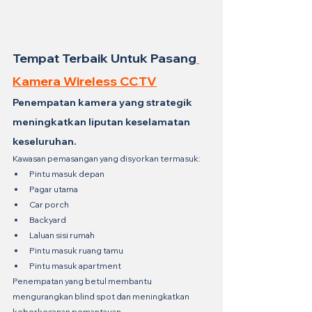
Tempat Terbaik Untuk Pasang
Kamera Wireless CCTV
Penempatan kamera yang strategik 
meningkatkan liputan keselamatan 
keseluruhan.
Kawasan pemasangan yang disyorkan termasuk:
Pintu masuk depan
Pagar utama
Car porch
Backyard
Laluan sisi rumah
Pintu masuk ruang tamu
Pintu masuk apartment
Penempatan yang betul membantu 
mengurangkan blind spot dan meningkatkan 
keberkesanan pemantauan.