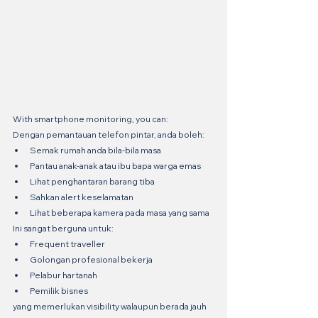
With smartphone monitoring, you can:
Dengan pemantauan telefon pintar, anda boleh:
Semak rumah anda bila-bila masa
Pantau anak-anak atau ibu bapa warga emas
Lihat penghantaran barang tiba
Sahkan alert keselamatan
Lihat beberapa kamera pada masa yang sama
Ini sangat berguna untuk:
Frequent traveller
Golongan profesional bekerja
Pelabur hartanah
Pemilik bisnes
yang memerlukan visibility walaupun berada jauh 