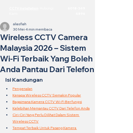
CCTV Installation
·
Hubungi
6018-349
Kami
4896
aliasfiah
30 Mei
4 min membaca
Wireless CCTV Camera
Malaysia 2026 – Sistem
Wi-Fi Terbaik Yang Boleh
Anda Pantau Dari Telefon
Isi Kandungan
Pengenalan
Kenapa Wireless CCTV Semakin Popular
Bagaimana Kamera CCTV Wi-Fi Berfungsi
Kelebihan Memantau CCTV Dari Telefon Anda
Ciri-Ciri Yang Perlu Dilihat Dalam Sistem 
Wireless CCTV
Tempat Terbaik Untuk Pasang Kamera 