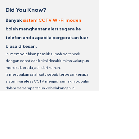
Did You Know?
Banyak 
sistem CCTV Wi-Fi moden
boleh menghantar alert segera ke 
telefon anda apabila pergerakan luar 
biasa dikesan.
Ini membolehkan pemilik rumah bertindak 
dengan cepat dan kekal dimaklumkan walaupun 
mereka berada jauh dari rumah.
Ia merupakan salah satu sebab terbesar kenapa 
sistem wireless CCTV menjadi semakin popular 
dalam beberapa tahun kebelakangan ini.
Kesimpulan
Kamera wireless CCTV
 menawarkan 
cara yang mudah dan berkesan untuk 
melindungi rumah anda pada tahun 