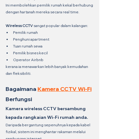
Ini membolehkan pemilik rumah kekal berhubung 
dengan hartanah mereka secara real time.
Wireless CCTV
 sangat popular dalam kalangan:
Pemilik rumah
Penghuni apartment
Tuan rumah sewa
Pemilik bisnes kecil
Operator Airbnb
kerana ia menawarkan lebih banyak kemudahan 
dan fleksibiliti.
Bagaimana 
Kamera CCTV Wi-Fi
Berfungsi
Kamera wireless CCTV bersambung 
kepada rangkaian Wi-Fi rumah anda.
Daripada bergantung sepenuhnya kepada kabel 
fizikal, sistem ini menghantar rakaman melalui 
sambungan internet.