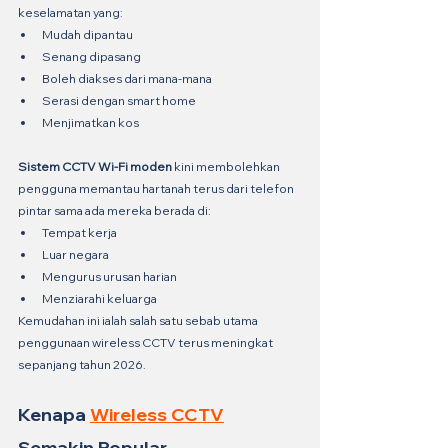
keselamatan yang:
Mudah dipantau
Senang dipasang
Boleh diakses dari mana-mana
Serasi dengan smart home
Menjimatkan kos
Sistem CCTV Wi-Fi moden
 kini membolehkan 
pengguna memantau hartanah terus dari telefon 
pintar sama ada mereka berada di:
Tempat kerja
Luar negara
Mengurus urusan harian
Menziarahi keluarga
Kemudahan ini ialah salah satu sebab utama 
penggunaan wireless CCTV terus meningkat 
sepanjang tahun 2026.
Kenapa 
Wireless CCTV
Semakin Popular