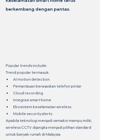
Keselamatan smart home terus 
berkembang dengan pantas.
Popular trends include:
Trend popular termasuk:
AI motion detection
Pemantauan berasaskan telefon pintar
Cloud recording
Integrasi smart home
Ekosistem keselamatan wireless
Mobile security alerts
Apabila teknologi menjadi semakin mampu milik, 
wireless CCTV dijangka menjadi pilihan standard 
untuk banyak rumah di Malaysia.