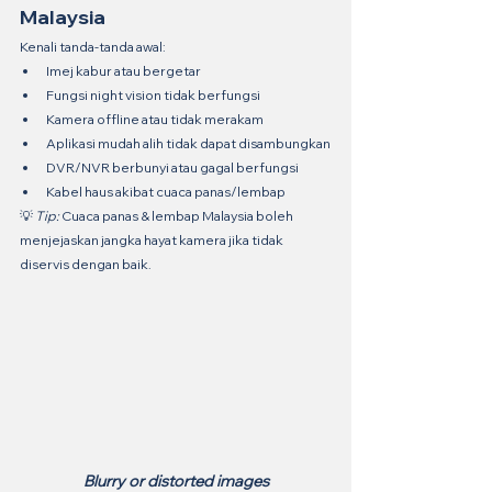
Malaysia
Kenali tanda-tanda awal:
Imej kabur atau bergetar
Fungsi night vision tidak berfungsi
Kamera offline atau tidak merakam
Aplikasi mudah alih tidak dapat disambungkan
DVR/NVR berbunyi atau gagal berfungsi
Kabel haus akibat cuaca panas/lembap
💡 
Tip:
 Cuaca panas & lembap Malaysia boleh 
menjejaskan jangka hayat kamera jika tidak 
diservis dengan baik.
Blurry or distorted images