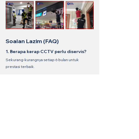
Soalan Lazim (FAQ)
1. Berapa kerap CCTV perlu diservis?
Sekurang-kurangnya setiap 6 bulan untuk 
prestasi terbaik.
2. Boleh baiki CCTV sendiri?
Boleh untuk masalah ringan (cth: cuci lensa, wayar 
longgar), tapi kerosakan besar perlukan pakar.
3. Berbaloi tak baiki CCTV lama?
Jika DVR/NVR masih bawah 5 tahun & alat ganti 
ada, ya. Jika tidak, pertimbangkan naik taraf.