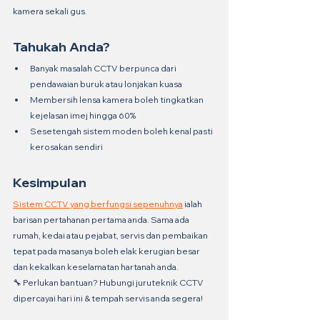
kamera sekali gus.
Tahukah Anda?
Banyak masalah CCTV berpunca dari 
pendawaian buruk atau lonjakan kuasa
Membersih lensa kamera boleh tingkatkan 
kejelasan imej hingga 60%
Sesetengah sistem moden boleh kenal pasti 
kerosakan sendiri
Kesimpulan
Sistem CCTV yang berfungsi sepenuhnya
 ialah 
barisan pertahanan pertama anda. Sama ada 
rumah, kedai atau pejabat, servis dan pembaikan 
tepat pada masanya boleh elak kerugian besar 
dan kekalkan keselamatan hartanah anda.
🔧 Perlukan bantuan? Hubungi juruteknik CCTV 
dipercayai hari ini & tempah servis anda segera!