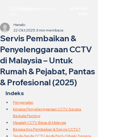
CCTV Installation
·
Hubungi
6018-349
Kami
4896
Hanabi
22 Okt 2025
3 min membaca
Servis Pembaikan &
Penyelenggaraan CCTV
di Malaysia – Untuk
Rumah & Pejabat, Pantas
& Profesional (2025)
Indeks
Pengenalan
Kenapa Penyelenggaraan CCTV Secara 
Berkala Penting
Masalah CCTV Biasa di Malaysia
Berapa Kos Pembaikan & Servis CCTV?
Tanda-Tanda CCTV Anda Perlu Dibaiki Segera