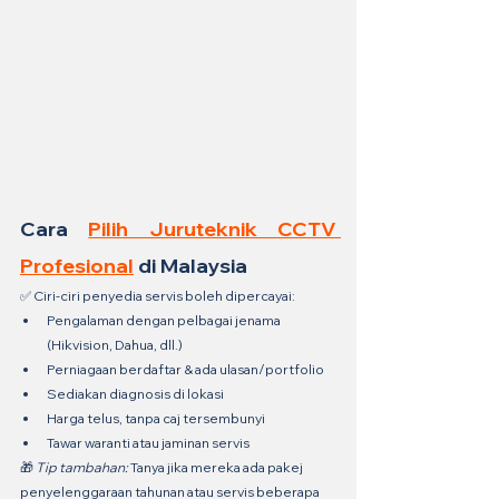
Cara 
Pilih Juruteknik CCTV 
Profesional
 di Malaysia
✅ Ciri-ciri penyedia servis boleh dipercayai:
Pengalaman dengan pelbagai jenama 
(Hikvision, Dahua, dll.)
Perniagaan berdaftar & ada ulasan/portfolio
Sediakan diagnosis di lokasi
Harga telus, tanpa caj tersembunyi
Tawar waranti atau jaminan servis
🎁 
Tip tambahan:
 Tanya jika mereka ada pakej 
penyelenggaraan tahunan atau servis beberapa 