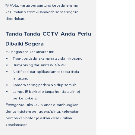
💡 
Nota:
 Harga bergantung kepada jenama, 
kerumitan sistem & sama ada servis segera 
diperlukan.
Tanda-Tanda CCTV Anda Perlu 
Dibaiki Segera
⚠️ Jangan abaikan amaran ini:
Tiba-tiba tiada rakaman atau skrin kosong
Bunyi bising dari unit DVR/NVR
Notifikasi dari aplikasi lambat atau tiada 
langsung
Kamera sering padam & hidup semula
Lampu IR berkelip tanpa henti atau imej 
berkelip-kelip
Peringatan:
 Jika CCTV anda disambungkan 
dengan sistem penggera/pintu, kelewatan 
pembaikan boleh jejaskan keseluruhan 
keselamatan.