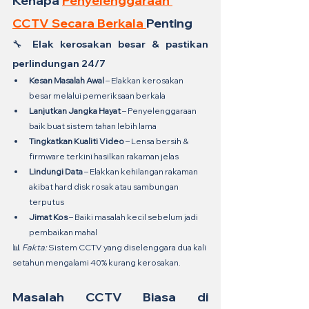
Kenapa 
Penyelenggaraan 
CCTV Secara Berkala 
Penting
🔧 
Elak kerosakan besar & pastikan 
perlindungan 24/7
Kesan Masalah Awal
 – Elakkan kerosakan 
besar melalui pemeriksaan berkala
Lanjutkan Jangka Hayat
 – Penyelenggaraan 
baik buat sistem tahan lebih lama
Tingkatkan Kualiti Video
 – Lensa bersih & 
firmware terkini hasilkan rakaman jelas
Lindungi Data
 – Elakkan kehilangan rakaman 
akibat hard disk rosak atau sambungan 
terputus
Jimat Kos
 – Baiki masalah kecil sebelum jadi 
pembaikan mahal
📊 
Fakta:
 Sistem CCTV yang diselenggara dua kali 
setahun mengalami 40% kurang kerosakan.
Masalah CCTV Biasa di 