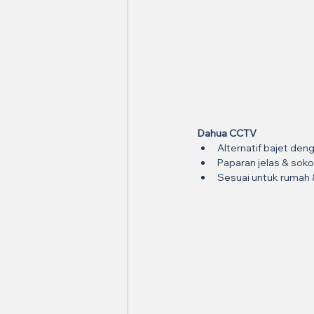
Dahua CCTV
Alternatif bajet den
Paparan jelas & sok
Sesuai untuk rumah 