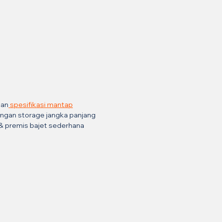
gan
 spesifikasi mantap
ongan storage jangka panjang
& premis bajet sederhana