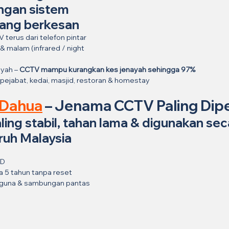
gan sistem 
ang berkesan
terus dari telefon pintar
& malam (infrared / night 
yah – 
CCTV mampu kurangkan kes jenayah sehingga 97%
pejabat, kedai, masjid, restoran & homestay
Dahua
 – Jenama CCTV Paling Dip
ing stabil, tahan lama & digunakan sec
ruh Malaysia
HD
ga 5 tahun tanpa reset
gguna & sambungan pantas