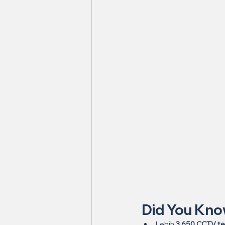
Did You Kn
Lebih 
3,650 CCTV te