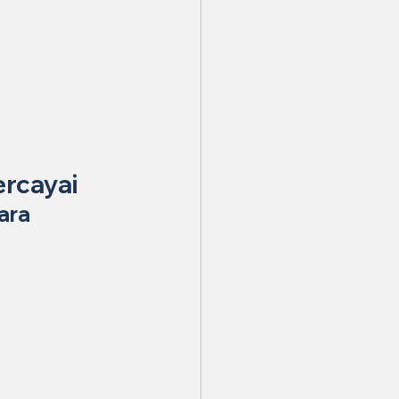
ercayai
ara 