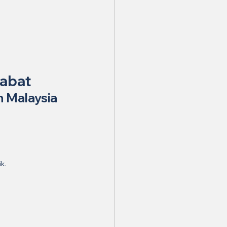
jabat
uh Malaysia
k.