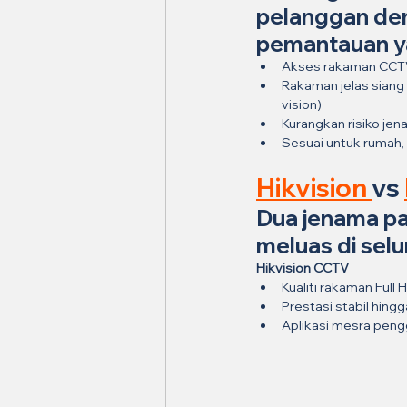
pelanggan den
pemantauan y
Akses rakaman CCTV 
Rakaman jelas siang 
vision)
Kurangkan risiko jena
Sesuai untuk rumah, 
Hikvision 
vs 
Dua jenama pal
meluas di selu
Hikvision CCTV
Kualiti rakaman Full 
Prestasi stabil hing
Aplikasi mesra pen