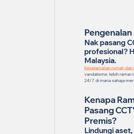
Pengenalan
Nak pasang CC
profesional? H
Malaysia.
Keselamatan rumah dan 
vandalisme, lebih ramai
24/7, di mana sahaja me
Kenapa Ramai
Pasang CCTV
Premis?
Lindungi aset,