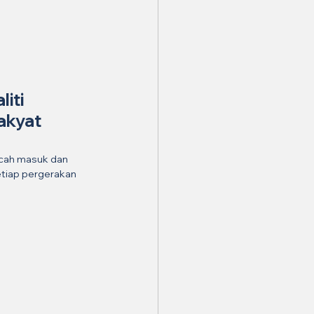
iti 
akyat 
ecah masuk dan 
tiap pergerakan 