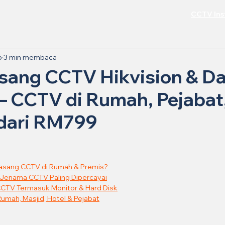
CCTV Inst
5
3 min membaca
asang CCTV Hikvision & Da
– CCTV di Rumah, Pejabat,
 dari RM799
Pasang CCTV di Rumah & Premis?
– Jenama CCTV Paling Dipercayai
CTV Termasuk Monitor & Hard Disk
umah, Masjid, Hotel & Pejabat