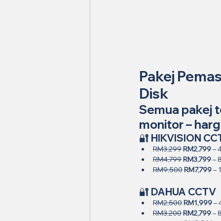
Pakej Pemas
Disk
Semua pakej t
monitor – harg
🔐 HIKVISION CC
RM3,299
RM2,799
 –
RM4,799
RM3,799
 –
RM9,500
RM7,799
 –
🔐 DAHUA CCTV
RM2,500
RM1,999
 –
RM3,200
RM2,799
 –