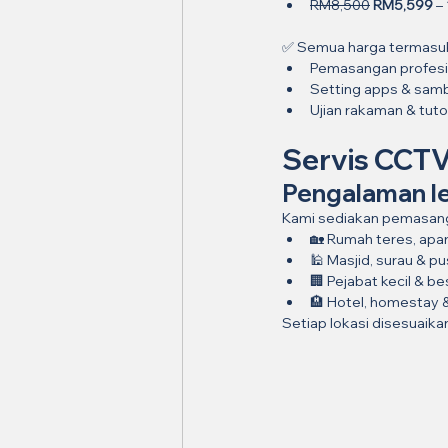
RM8,500
RM5,599
 –
✅ Semua harga termasu
Pemasangan profesi
Setting apps & sam
Ujian rakaman & tut
Servis CCTV
Pengalaman le
Kami sediakan pemasang
🏡 Rumah teres, ap
🕌 Masjid, surau & p
🏢 Pejabat kecil & be
🏨 Hotel, homestay &
Setiap lokasi disesuaika