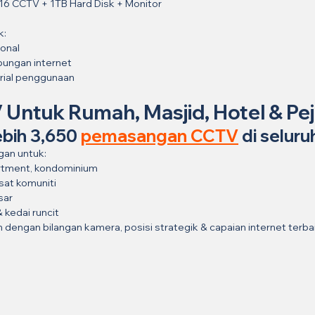
 16 CCTV + 1TB Hard Disk + Monitor
k:
onal
bungan internet
orial penggunaan
 Untuk Rumah, Masjid, Hotel & Pe
bih 3,650 
pemasangan CCTV
 di selur
an untuk:
artment, kondominium
usat komuniti
sar
 kedai runcit
n dengan bilangan kamera, posisi strategik & capaian internet terbai