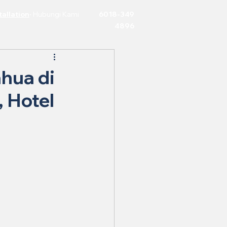
allation
·
Hubungi Kami
6018-349
4896
hua di
 Hotel