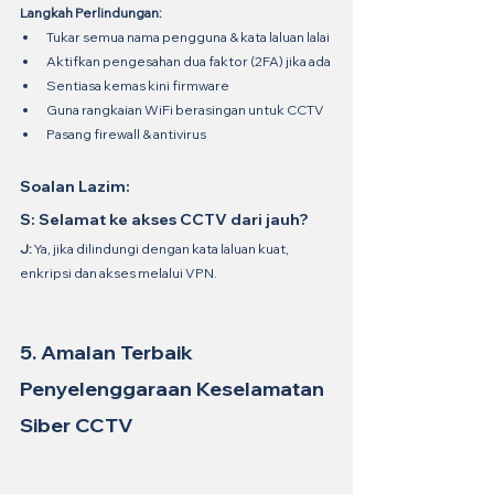
Langkah Perlindungan:
Tukar semua nama pengguna & kata laluan lalai
Aktifkan pengesahan dua faktor (2FA) jika ada
Sentiasa kemas kini firmware
Guna rangkaian WiFi berasingan untuk CCTV
Pasang firewall & antivirus
Soalan Lazim:
S: Selamat ke akses CCTV dari jauh?
J:
 Ya, jika dilindungi dengan kata laluan kuat, 
enkripsi dan akses melalui VPN.
5. Amalan Terbaik 
Penyelenggaraan Keselamatan 
Siber CCTV