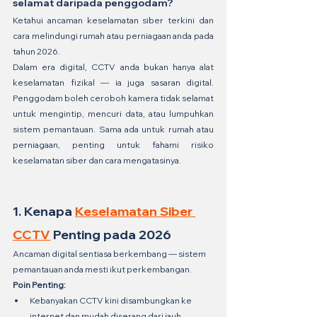
selamat daripada penggodam? 
Ketahui ancaman keselamatan siber terkini dan 
cara melindungi rumah atau perniagaan anda pada 
tahun 2026.
Dalam era digital, CCTV anda bukan hanya alat 
keselamatan fizikal — ia juga sasaran digital. 
Penggodam boleh ceroboh kamera tidak selamat 
untuk mengintip, mencuri data, atau lumpuhkan 
sistem pemantauan. Sama ada untuk rumah atau 
perniagaan, penting untuk fahami risiko 
keselamatan siber dan cara mengatasinya.
1. Kenapa 
Keselamatan Siber 
CCTV
 Penting pada 2026
Ancaman digital sentiasa berkembang — sistem 
pemantauan anda mesti ikut perkembangan.
Poin Penting:
Kebanyakan CCTV kini disambungkan ke 
internet dan mudah diserang dari jauh