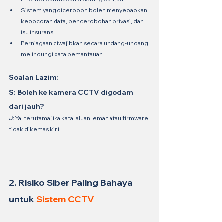
Sistem yang diceroboh boleh menyebabkan 
kebocoran data, pencerobohan privasi, dan 
isu insurans
Perniagaan diwajibkan secara undang-undang 
melindungi data pemantauan
Soalan Lazim:
S: Boleh ke kamera CCTV digodam 
dari jauh?
J:
 Ya, terutama jika kata laluan lemah atau firmware 
tidak dikemas kini.
2. Risiko Siber Paling Bahaya 
untuk 
Sistem CCTV