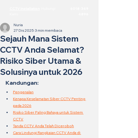
CCTV Installation
·
Hubungi
6018-349
Kami
4896
Nuria
27 Dis 2025
3 min membaca
Sejauh Mana Sistem
CCTV Anda Selamat?
Risiko Siber Utama &
Solusinya untuk 2026
Kandungan:
Pengenalan
Kenapa Keselamatan Siber CCTV Penting 
pada 2026
Risiko Siber Paling Bahaya untuk Sistem 
CCTV
Tanda CCTV Anda Telah Diceroboh
Cara Lindungi Rangkaian CCTV Anda di 