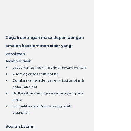
Cegah serangan masa depan dengan 
amalan keselamatan siber yang 
konsisten.
Amalan Terbaik:
Jadualkan kemas kini perisian secara berkala
Audit log akses setiap bulan
Gunakan kamera dengan enkripsi terbina & 
pensijilan siber
Hadkan akses pengguna kepada yang perlu 
sahaja
Lumpuhkan port & servis yang tidak 
digunakan
Soalan Lazim: