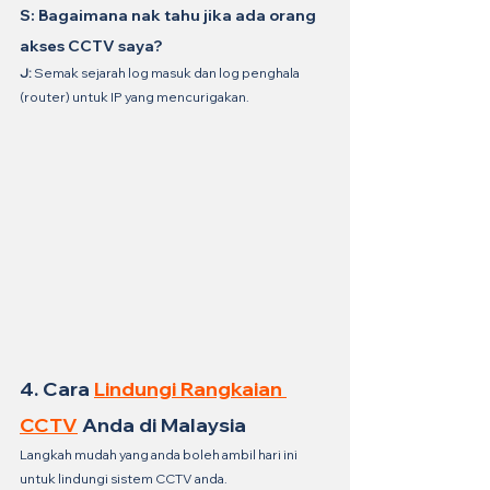
S: Bagaimana nak tahu jika ada orang 
akses CCTV saya?
J:
 Semak sejarah log masuk dan log penghala 
(router) untuk IP yang mencurigakan.
4. Cara 
Lindungi Rangkaian 
CCTV
 Anda di Malaysia
Langkah mudah yang anda boleh ambil hari ini 
untuk lindungi sistem CCTV anda.