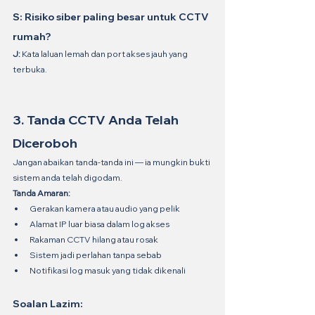
S: Risiko siber paling besar untuk CCTV 
rumah?
J:
 Kata laluan lemah dan port akses jauh yang 
terbuka.
3. Tanda CCTV Anda Telah 
Diceroboh
Jangan abaikan tanda-tanda ini — ia mungkin bukti 
sistem anda telah digodam.
Tanda Amaran:
Gerakan kamera atau audio yang pelik
Alamat IP luar biasa dalam log akses
Rakaman CCTV hilang atau rosak
Sistem jadi perlahan tanpa sebab
Notifikasi log masuk yang tidak dikenali
Soalan Lazim: