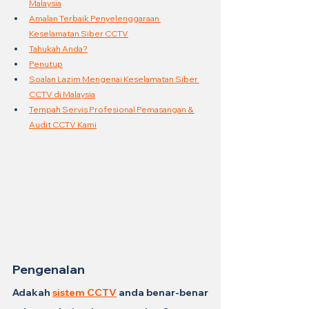
Malaysia
Amalan Terbaik Penyelenggaraan 
Keselamatan Siber CCTV
Tahukah Anda?
Penutup
Soalan Lazim Mengenai Keselamatan Siber 
CCTV di Malaysia
Tempah Servis Profesional Pemasangan & 
Audit CCTV Kami
Pengenalan
Adakah 
sistem CCTV
 anda benar-benar 