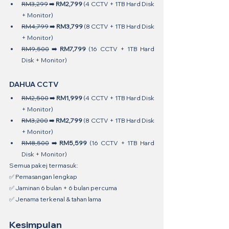
RM3,299
 ➡️ 
RM2,799
 (4 CCTV + 1TB Hard Disk 
+ Monitor)
RM4,799
 ➡️ 
RM3,799
 (8 CCTV + 1TB Hard Disk 
+ Monitor)
RM9,500
 ➡️ 
RM7,799
 (16 CCTV + 1TB Hard 
Disk + Monitor)
DAHUA CCTV
RM2,500
 ➡️ 
RM1,999
 (4 CCTV + 1TB Hard Disk 
+ Monitor)
RM3,200
 ➡️ 
RM2,799
 (8 CCTV + 1TB Hard Disk 
+ Monitor)
RM8,500
 ➡️ 
RM5,599
 (16 CCTV + 1TB Hard 
Disk + Monitor)
Semua pakej termasuk:
✅ Pemasangan lengkap
✅ Jaminan 6 bulan + 6 bulan percuma
✅ Jenama terkenal & tahan lama
Kesimpulan