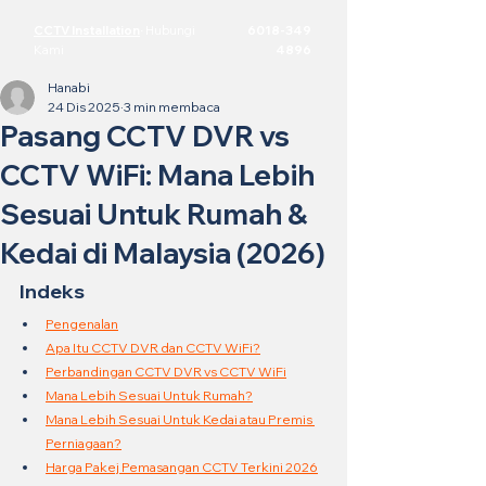
CCTV Installation
·
Hubungi
6018-349
Kami
4896
Hanabi
24 Dis 2025
3 min membaca
Pasang CCTV DVR vs
CCTV WiFi: Mana Lebih
Sesuai Untuk Rumah &
Kedai di Malaysia (2026)
Indeks
Pengenalan
Apa Itu CCTV DVR dan CCTV WiFi?
Perbandingan CCTV DVR vs CCTV WiFi
Mana Lebih Sesuai Untuk Rumah?
Mana Lebih Sesuai Untuk Kedai atau Premis 
Perniagaan?
Harga Pakej Pemasangan CCTV Terkini 2026