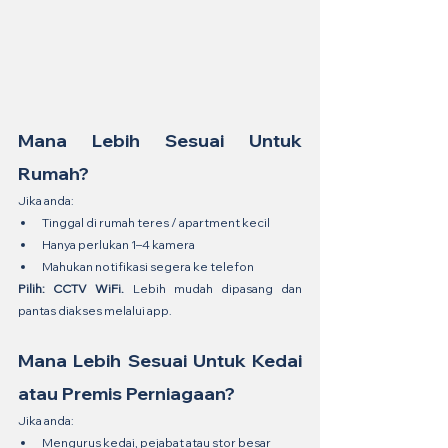
Mana Lebih Sesuai Untuk 
Rumah?
Jika anda:
Tinggal di rumah teres / apartment kecil
Hanya perlukan 1–4 kamera
Mahukan notifikasi segera ke telefon
Pilih: CCTV WiFi.
 Lebih mudah dipasang dan 
pantas diakses melalui app.
Mana Lebih Sesuai Untuk Kedai 
atau Premis Perniagaan?
Jika anda:
Mengurus kedai, pejabat atau stor besar