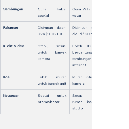
Sambungan
Guna kabel 
Guna WiFi tanpa 
coaxial
wayar
Rakaman
Disimpan dalam 
Disimpan dalam 
DVR (1TB/2TB)
cloud / SD card
Kualiti Video
Stabil, sesuai 
Boleh HD, tapi 
untuk banyak 
bergantung 
kamera
sambungan 
internet
Kos
Lebih murah 
Murah untuk 1–2 
untuk banyak unit
kamera
Kegunaan
Sesuai untuk 
Sesuai untuk 
premis besar
rumah kecil / 
studio