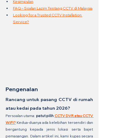
Kesimpulan
FAQ – Soalan Lazim Tentang CCTV di Malaysia
Looking for a Trusted CCTV Installation 
Service?
Pengenalan
Rancang untuk pasang CCTV di rumah 
atau kedai pada tahun 2026?
Persoalan utama: 
patut pilih 
CCTV DVR atau CCTV 
WiFi?
 Kedua-duanya ada kelebihan tersendiri dan 
bergantung kepada jenis lokasi serta bajet 
pemasangan. Dalam artikel ini, kami kupas secara 