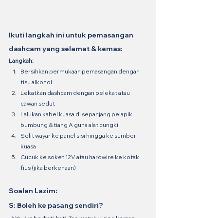
Ikuti langkah ini untuk pemasangan 
dashcam yang selamat & kemas:
Langkah:
Bersihkan permukaan pemasangan dengan 
tisu alkohol
Lekatkan dashcam dengan pelekat atau 
cawan sedut
Lalukan kabel kuasa di sepanjang pelapik 
bumbung & tiang A guna alat cungkil
Selit wayar ke panel sisi hingga ke sumber 
kuasa
Cucuk ke soket 12V atau hardwire ke kotak 
fius (jika berkenaan)
Soalan Lazim:
S: Boleh ke pasang sendiri?