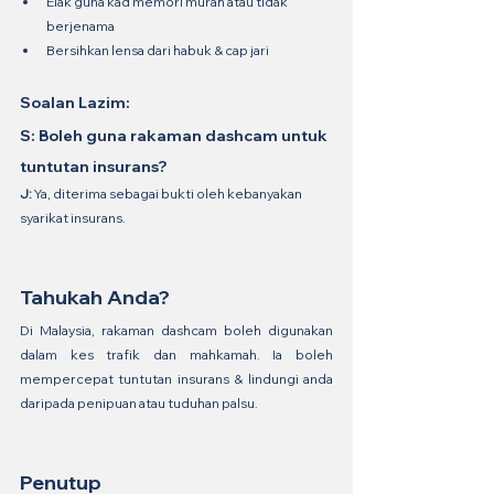
Elak guna kad memori murah atau tidak 
berjenama
Bersihkan lensa dari habuk & cap jari
Soalan Lazim:
S: Boleh guna rakaman dashcam untuk 
tuntutan insurans?
J:
 Ya, diterima sebagai bukti oleh kebanyakan 
syarikat insurans.
Tahukah Anda?
Di Malaysia, rakaman dashcam boleh digunakan 
dalam kes trafik dan mahkamah. Ia boleh 
mempercepat tuntutan insurans & lindungi anda 
daripada penipuan atau tuduhan palsu.
Penutup