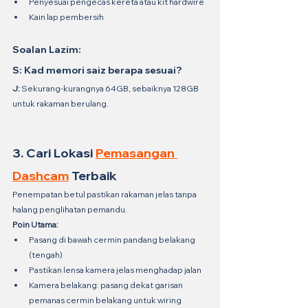
Penyesuai pengecas kereta atau kit hardwire
Kain lap pembersih
Soalan Lazim:
S: Kad memori saiz berapa sesuai?
J:
 Sekurang-kurangnya 64GB, sebaiknya 128GB 
untuk rakaman berulang.
3. Cari Lokasi 
Pemasangan 
Dashcam
 Terbaik
Penempatan betul pastikan rakaman jelas tanpa 
halang penglihatan pemandu.
Poin Utama:
Pasang di bawah cermin pandang belakang 
(tengah)
Pastikan lensa kamera jelas menghadap jalan
Kamera belakang: pasang dekat garisan 
pemanas cermin belakang untuk wiring 