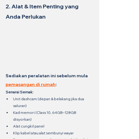
2. Alat & Item Penting yang 
Anda Perlukan
Sediakan peralatan ini sebelum mula 
pemasangan di rumah
:
Senarai Semak:
Unit dashcam (depan & belakang jika dua 
saluran)
Kad memori (Class 10, 64GB–128GB 
disyorkan)
Alat cungkil panel
Klip kabel atau alat sembunyi wayar