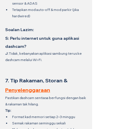
sensor & ADAS
Tetapkan mod auto-off & mod parkir (jika 
hardwired)
Soalan Lazim:
S: Perlu internet untuk guna aplikasi 
dashcam?
J:
 Tidak, kebanyakan aplikasi sambung terus ke 
dashcam melalui Wi-Fi.
7. Tip Rakaman, Storan & 
Penyelenggaraan
Pastikan dashcam sentiasa berfungsi dengan baik 
& rakaman tak hilang.
Tip:
Format kad memori setiap 2–3 minggu
Semak rakaman seminggu sekali