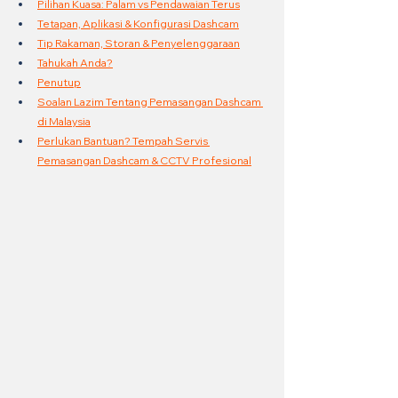
Pilihan Kuasa: Palam vs Pendawaian Terus
Tetapan, Aplikasi & Konfigurasi Dashcam
Tip Rakaman, Storan & Penyelenggaraan
Tahukah Anda?
Penutup
Soalan Lazim Tentang Pemasangan Dashcam 
di Malaysia
Perlukan Bantuan? Tempah Servis 
Pemasangan Dashcam & CCTV Profesional