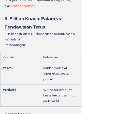
J:
 Ya, jika berhati-hati. Tapi untuk wiring kemas, 
biar
 profesional buat.
5. Pilihan Kuasa: Palam vs 
Pendawaian Terus
Pilih kaedah kuasa ikut kesesuaian penggunaan & 
kemudahan.
Perbandingan:
Kaedah
Kelebihan
Palam
Mudah, tiada alat 
diperlukan, sesuai 
pemula
Hardwire
Wiring tersembunyi, 
kuasa berterusan, mod 
parkir aktif