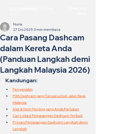
CCTV Installation
·
Hubungi
6018-349
Kami
4896
Nuria
27 Dis 2025
3 min membaca
Cara Pasang Dashcam
dalam Kereta Anda
(Panduan Langkah demi
Langkah Malaysia 2026)
Kandungan:
Pengenalan
Pilih Dashcam yang Sesuai untuk Jalan Raya 
Malaysia
Alat & Item Penting yang Anda Perlukan
Cari Lokasi Pemasangan Dashcam Terbaik
Proses Pemasangan Dashcam Langkah demi 
Langkah