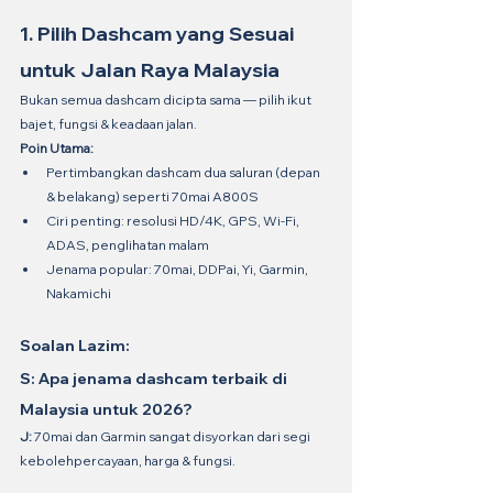
1. Pilih Dashcam yang Sesuai 
untuk Jalan Raya Malaysia
Bukan semua dashcam dicipta sama — pilih ikut 
bajet, fungsi & keadaan jalan.
Poin Utama:
Pertimbangkan dashcam dua saluran (depan 
& belakang) seperti 70mai A800S
Ciri penting: resolusi HD/4K, GPS, Wi-Fi, 
ADAS, penglihatan malam
Jenama popular: 70mai, DDPai, Yi, Garmin, 
Nakamichi
Soalan Lazim:
S: Apa jenama dashcam terbaik di 
Malaysia untuk 2026?
J:
 70mai dan Garmin sangat disyorkan dari segi 
kebolehpercayaan, harga & fungsi.